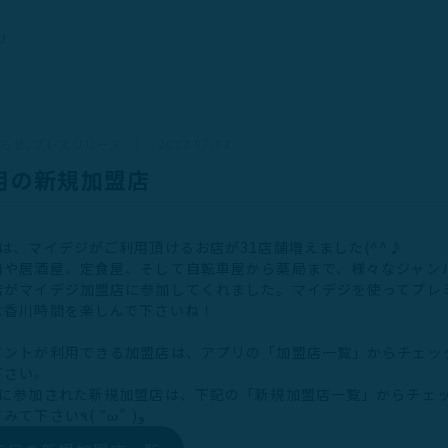
リ
知らせ
プレスリリース
2023.07.03
月の新規加盟店
月は、マイデジがご利用頂けるお店が31店舗増えました(^^♪
肉や居酒屋、定食屋、そして自転車屋から薬局まで、様々なジャン
店がマイデジ加盟店に参加してくれました。マイデジを使ってプレ
な香川時間を楽しんで下さいね！
イントが利用できる加盟店は、アプリの「加盟店一覧」からチェッ
下さい。
月に参加された新規加盟店は、下記の「新規加盟店一覧」からチェ
してみて下さい٩( ”ω” )و