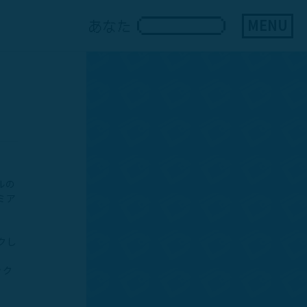
MENU
あなた
ルの
ミア
クし
ック