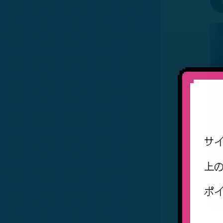
サ
上
ポ