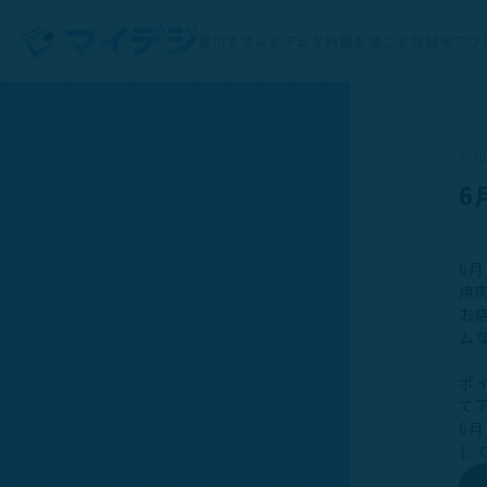
香川でプレミアムな時間を過ごすお財布アプ
お
6
6
焼
お
ム
ポ
て
6