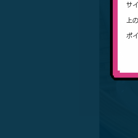
サ
上
ポ